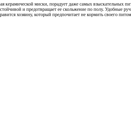
ая керамической миски, порадует даже самых взыскательных пит
устойчивой и предотвращает ее скольжение по полу. Удобные ру
авится хозяину, который предпочитает не кормить своего питом